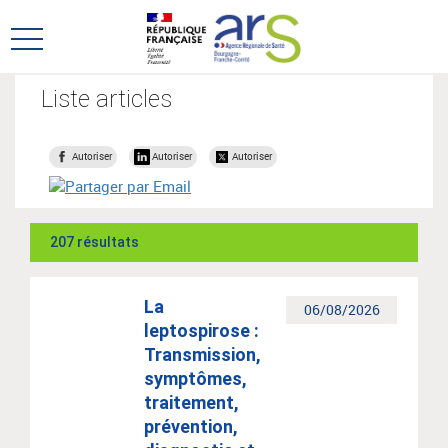
Aller
Aller
au
au
Ouvrir
menu
contenu
le
principal,
menu
Liste articles
principal
Autoriser
Autoriser
Autoriser
207 résultats
La
06/08/2026
leptospirose :
Transmission,
symptômes,
traitement,
prévention,