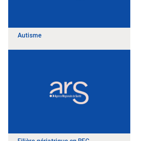
Autisme
Filière gériatrique en BFC