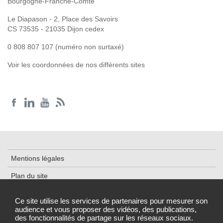
Bourgogne-Franche-Comté
Le Diapason - 2, Place des Savoirs
CS 73535 - 21035 Dijon cedex
0 808 807 107 (numéro non surtaxé)
Voir les coordonnées de nos différents sites
Mentions légales
Plan du site
Accessibilité : partiellement conforme
Ce site utilise les services de partenaires pour mesurer son
audience et vous proposer des vidéos, des publications,
Données personnelles et cookies
des fonctionnalités de partage sur les réseaux sociaux.