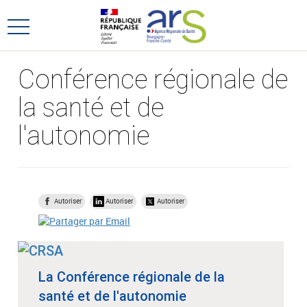
Aller
Aller
au
au
Ouvrir
menu
contenu
le
principal,
menu
Conférence régionale de
principal
la santé et de
l'autonomie
Autoriser
Autoriser
Autoriser
La Conférence régionale de la
santé et de l'autonomie