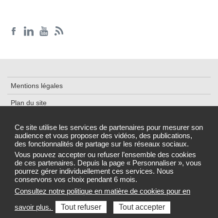
Mentions légales
Plan du site
Accessibilité : partiellement conforme
Ce site utilise les services de partenaires pour mesurer son
audience et vous proposer des vidéos, des publications,
Données personnelles et cookies
des fonctionnalités de partage sur les réseaux sociaux.
Gestion des cookies
Vous pouvez accepter ou refuser l’ensemble des cookies
de ces partenaires. Depuis la page « Personnaliser », vous
pourrez gérer individuellement ces services. Nous
conservons vos choix pendant 6 mois.
Consultez notre politique en matière de cookies pour en
Sélectionnez une région pour accéder au site de votre Agence
savoir plus.
Tout refuser
Tout accepter
régionale de santé