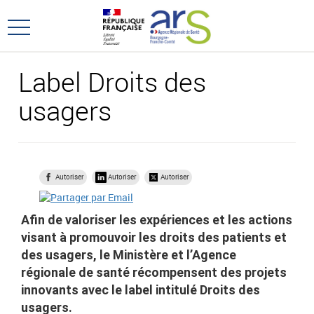
Aller
Aller
au
au
Ouvrir
menu
contenu
le
principal,
menu
Label Droits des
principal
usagers
Autoriser
Autoriser
Autoriser
Afin de valoriser les expériences et les actions
visant à promouvoir les droits des patients et
des usagers, le Ministère et l’Agence
régionale de santé récompensent des projets
innovants avec le label intitulé Droits des
usagers.