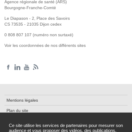
Agence régionale de santé (ARS)
Bourgogne-Franche-Comté
Le Diapason - 2, Place des Savoirs
CS 73535 - 21035 Dijon cedex
0 808 807 107 (numéro non surtaxé)
Voir les coordonnées de nos différents sites
Mentions légales
Plan du site
Accessibilité : partiellement conforme
Ce site utilise les services de partenaires pour mesurer son
audience et vous proposer des vidéos, des publications,
Données personnelles et cookies