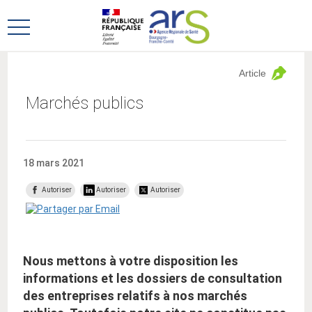
Aller
Aller
au
au
Ouvrir
menu
contenu
le
principal,
menu
Article
principal
Marchés publics
18 mars 2021
Autoriser
Autoriser
Autoriser
Nous mettons à votre disposition les
informations et les dossiers de consultation
des entreprises relatifs à nos marchés