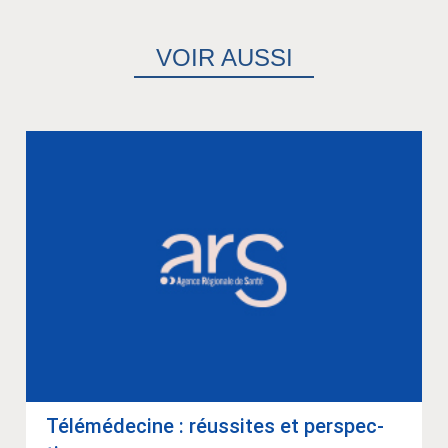
VOIR AUSSI
Télé­mé­de­cine : réus­sites et pers­pec­