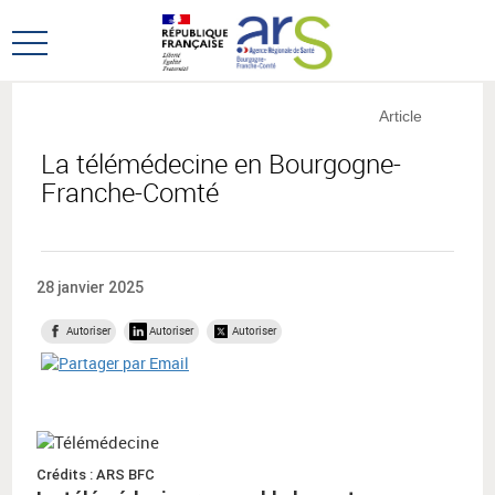
Aller
Aller
au
au
Ouvrir
menu
contenu
le
principal,
menu
Article
principal
La télémédecine en Bourgogne-
Franche-Comté
28 janvier 2025
Autoriser
Autoriser
Autoriser
Crédits : ARS BFC