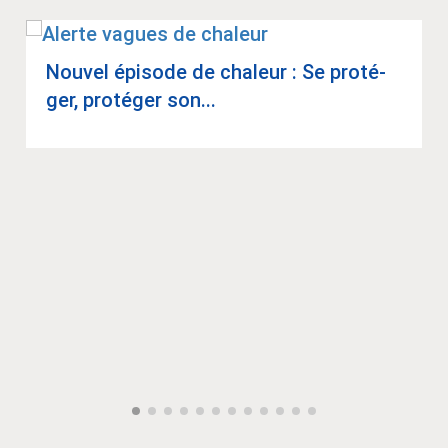
Nou­vel épi­sode de cha­leur : Se pro­té­
ger, pro­té­ger son...