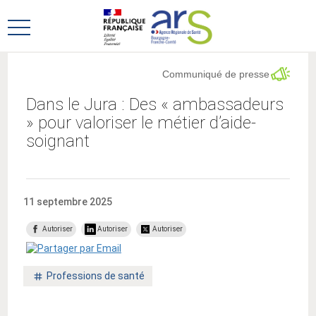
Aller
Aller
au
au
Ouvrir
menu
contenu
le
principal,
menu
Communiqué de presse
principal
Dans le Jura : Des « ambassadeurs
» pour valoriser le métier d’aide-
soignant
11 septembre 2025
Autoriser
Autoriser
Autoriser
Mot
Professions de santé
clé
: