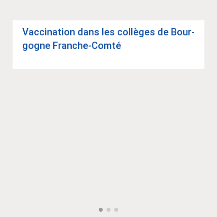
Vac­ci­na­tion dans les col­lèges de Bour­
gogne Franche-Comté