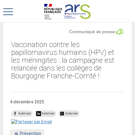
Aller
Aller
au
au
Ouvrir
menu
contenu
le
principal,
menu
Communiqué de presse
principal
Vaccination contre les
papillomavirus humains (HPV) et
les méningites : la campagne est
relancée dans les collèges de
Bourgogne Franche-Comté !
4 décembre 2025
Autoriser
Autoriser
Autoriser
Mot
Prévention