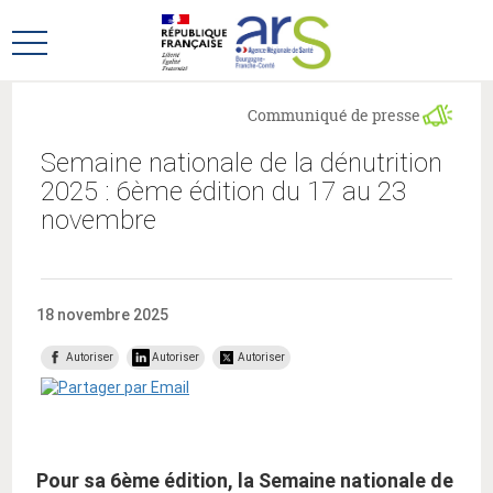
Aller
Aller
au
au
Ouvrir
menu
contenu
le
principal,
menu
Communiqué de presse
principal
Semaine nationale de la dénutrition
2025 : 6ème édition du 17 au 23
novembre
18 novembre 2025
Autoriser
Autoriser
Autoriser
Pour sa 6ème édition, la Semaine nationale de