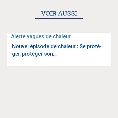
VOIR AUSSI
Nou­vel épi­sode de cha­leur : Se pro­té­
ger, pro­té­ger son...