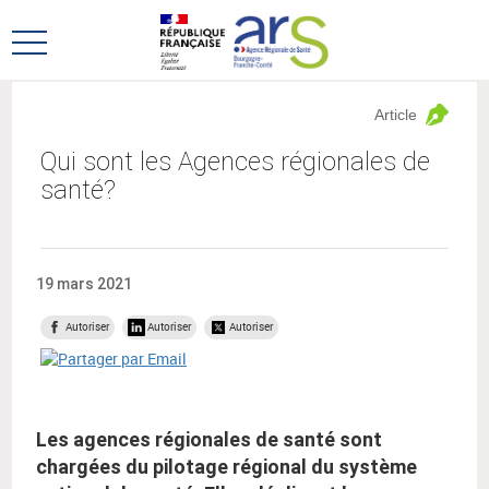
Aller
Aller
au
au
Ouvrir
menu
contenu
le
principal,
menu
Article
principal
Qui sont les Agences régionales de
santé?
19 mars 2021
Autoriser
Autoriser
Autoriser
Les agences régionales de santé sont
chargées du pilotage régional du système