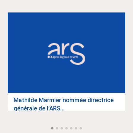
Mathilde Mar­mier nom­mée direc­trice
géné­rale de l’ARS...