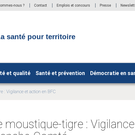
sommes-nous ?
Contact
Emplois et concours
Presse
Newslett
a santé pour territoire
té et qualité
Santé et prévention
Démocratie en sa
re : Vigilance et action en BFC
e moustique-tigre : Vigilance