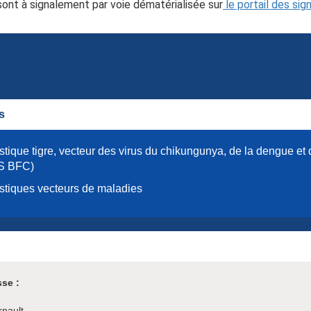
 sont à signalement par voie dématérialisée sur
le portail des si
s
tique tigre, vecteur des virus du chikungunya, de la dengue et 
S BFC)
tiques vecteurs de maladies
se :
nault