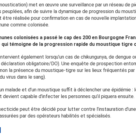
moustication) met en œuvre une surveillance par un réseau de p
lus peuplées, afin de suivre la dynamique de progression du mous
 être réalisée pour confirmation en cas de nouvelle implantation
mmune comme colonisée.
munes colonisées a passé le cap des 200 en Bourgogne Fr
ce qui témoigne de la progression rapide du moustique tigre 
ntervient également lorsqu’un cas de chikungunya, de dengue ou
à déclaration obligatoire/DO). Une enquête de prospection ento
 non la présence du moustique-tigre sur les lieux fréquentés par
u virus dans le sang).
n malade et d’un moustique suffit à déclencher une épidémie : l
 devient capable d’infecter les personnes qu’il piquera ensuite.
ecticide peut être décidé pour lutter contre l’instauration d’un
assurées par des opérateurs habilités et spécialisés.
d