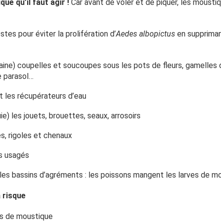
ue qu’il faut agir !
Car avant de voler et de piquer, les moust
tes pour éviter la prolifération d’
Aedes albopictus
en suppriman
aine) coupelles et soucoupes sous les pots de fleurs, gamelles 
e parasol…
 les récupérateurs d’eau
uie) les jouets, brouettes, seaux, arrosoirs
es, rigoles et chenaux
s usagés
 les bassins d’agréments : les poissons mangent les larves de m
 risque
es de moustique