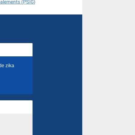
gnalements (PSIG)
de zika