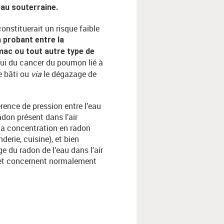
eau souterraine.
onstituerait un risque faible
 probant entre la
mac ou tout autre type de
elui du cancer du poumon lié à
e bâti ou
via
le dégazage de
érence de pression entre l’eau
adon présent dans l’air
 la concentration en radon
derie, cuisine), et bien
e du radon de l’eau dans l’air
s et concernent normalement