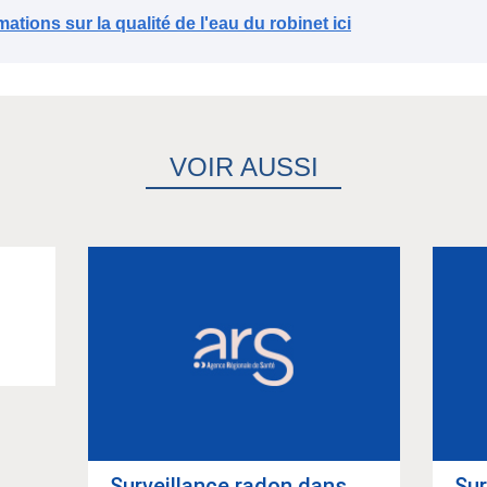
mations sur la qualité de l'eau du robinet ici
VOIR AUSSI
Article suivant
Sur­veillance radon dans
Sur