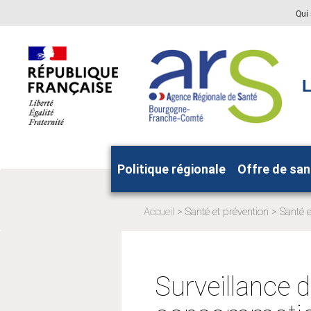
Aller
Aller
Qui
au
au
menu
contenu
principal,
L
Politique régionale
Offre de san
Accueil
Santé et prévention
Santé 
Page
Page
actuelle:
actuelle
Surveillance d