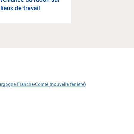
 lieux de tra­vail
le radon dans l'ha­