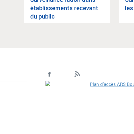
éta­blis­se­ments rece­vant
les
du public