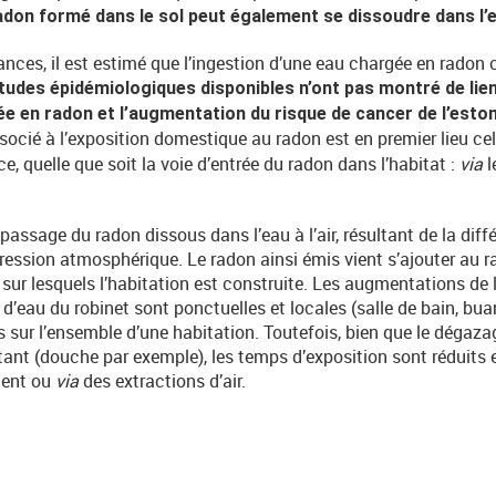
radon formé dans le sol peut également se dissoudre dans l’
nces, il est estimé que l’ingestion d’une eau chargée en radon c
tudes épidémiologiques disponibles n’ont pas montré de lien
 en radon et l’augmentation du risque de cancer de l’esto
 associé à l’exposition domestique au radon est en premier lieu c
ce, quelle que soit la voie d’entrée du radon dans l’habitat :
via
l
assage du radon dissous dans l’eau à l’air, résultant de la diff
pression atmosphérique. Le radon ainsi émis vient s’ajouter au r
 sur lesquels l’habitation est construite. Les augmentations de
 d’eau du robinet sont ponctuelles et locales (salle de bain, buan
 sur l’ensemble d’une habitation. Toutefois, bien que le dégazag
tant (douche par exemple), les temps d’exposition sont réduit
ment ou
via
des extractions d’air.