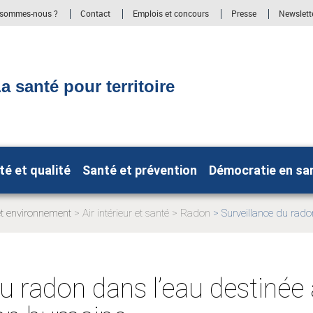
 sommes-nous ?
Contact
Emplois et concours
Presse
Newslett
a santé pour territoire
té et qualité
Santé et prévention
Démocratie en sa
et environnement
Air intérieur et santé
Radon
Surveillance du rado
Page
:
actuelle:
u radon dans l’eau destinée 