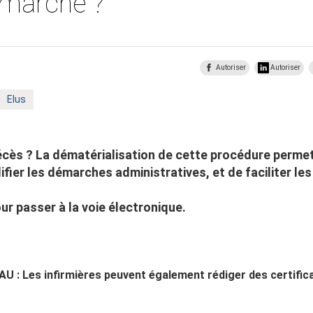
marche ?
Autoriser
Autoriser
Mot
Elus
clé
:
écès ? La dématérialisation de cette procédure perm
ifier les démarches administratives, et de faciliter l
our passer à la voie électronique.
 : Les infirmières peuvent également rédiger des certific