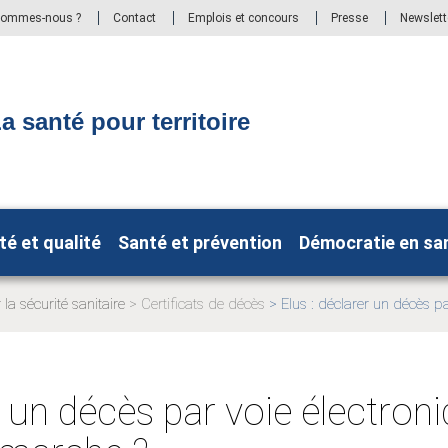
sommes-nous ?
Contact
Emplois et concours
Presse
Newslett
a santé pour territoire
té et qualité
Santé et prévention
Démocratie en sa
 la sécurité sanitaire
Certificats de décès
Elus : déclarer un décès pa
Page
actuelle:
r un décès par voie électroni