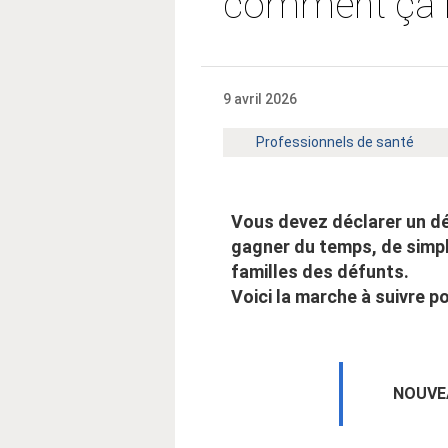
comment ça 
9 avril 2026
Mot
Professionnels de santé
clé
:
Vous devez déclarer un d
gagner du temps, de simpl
familles des défunts.
Voici la marche à suivre p
NOUVEAU