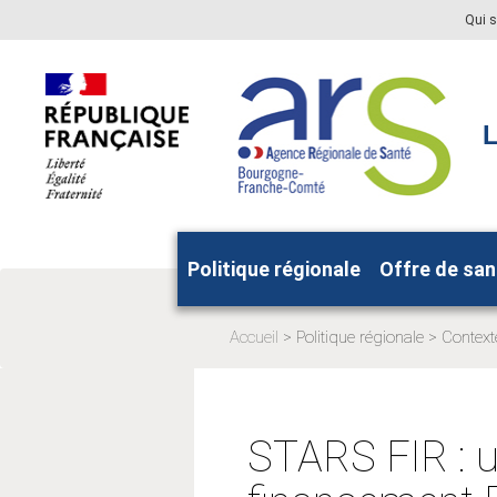
Aller
Aller
Qui 
au
au
menu
contenu
principal,
L
Politique régionale
Offre de san
Accueil
Politique régionale
Context
Page
Page
actuelle:
actuelle:
STARS FIR : un