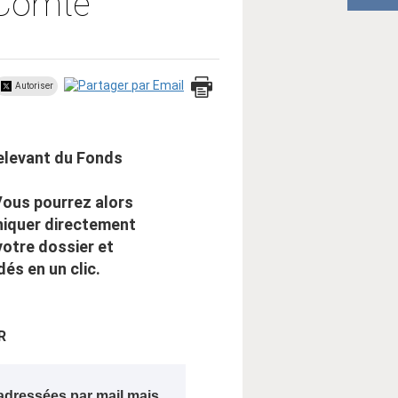
-Comté
Autoriser
relevant du Fonds
Vous pourrez alors
niquer directement
votre dossier et
s en un clic.
R
 adressées par mail mais