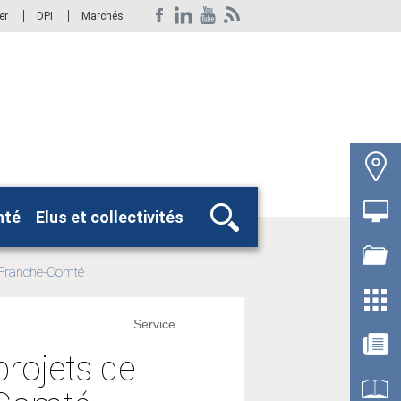
er
DPI
Marchés
nté
Elus et collectivités
Rechercher
Franche-Comté
Service
projets de