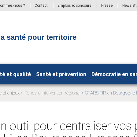
sommes-nous ?
Contact
Emplois et concours
Presse
Newslett
a santé pour territoire
té et qualité
Santé et prévention
Démocratie en sa
e et enjeux
Fonds d'intervention régional
STARS FIR en Bourgogne-
Page
actuelle:
 outil pour centraliser vos 