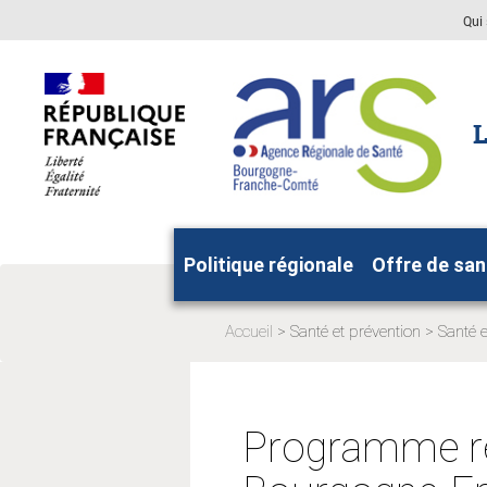
Aller
Aller
Qui
au
au
menu
contenu
principal,
L
Politique régionale
Offre de san
Accueil
Santé et prévention
Santé 
Page
Page
actuelle:
actuelle
Programme rég