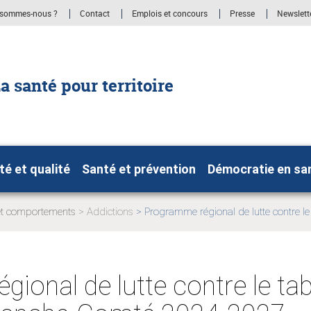
 sommes-nous ?
Contact
Emplois et concours
Presse
Newslett
a santé pour territoire
té et qualité
Santé et prévention
Démocratie en sa
et comportements
Addictions
Programme régional de lutte contre l
Page
:
actuelle:
ional de lutte contre le ta