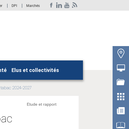
er
DPI
Marchés
nté
Elus et collectivités
Rechercher
e tabac 2024-2027
Etude et rapport
bac