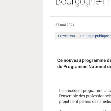
Bourgogne-F
27 mai 2024
Mot
Mot
Prévention
Politique publique 
clé
clé
:
:
Ce nouveau programme déc
du Programme National de
Le précédent programme a con
l’ensemble des professionnel
projets ont permis des amélior