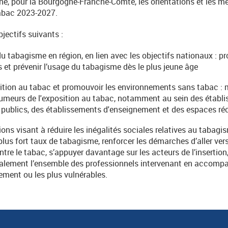
e, pour la Bourgogne-Franche-Comté, les orientations et les 
Tabac 2023-2027.
bjectifs suivants :
u tabagisme en région, en lien avec les objectifs nationaux : pr
 et prévenir l’usage du tabagisme dès le plus jeune âge
sition au tabac et promouvoir les environnements sans tabac :
fumeurs de l'exposition au tabac, notamment au sein des établi
s publics, des établissements d'enseignement et des espaces réc
ions visant à réduire les inégalités sociales relatives au tabagi
plus fort taux de tabagisme, renforcer les démarches d’aller ver
tre le tabac, s’appuyer davantage sur les acteurs de l’insertion, 
éralement l’ensemble des professionnels intervenant en accomp
ement ou les plus vulnérables.