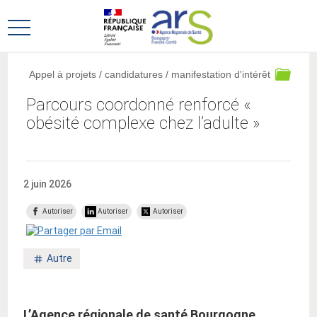
Aller
Aller
au
au
Ouvrir
menu
contenu
le
principal,
menu
Appel à projets / candidatures / manifestation d'intérêt
principal
Parcours coordonné renforcé «
obésité complexe chez l’adulte »
2 juin 2026
Autoriser
Autoriser
Autoriser
Mot
Autre
clé
:
L’Agence régionale de santé Bourgogne