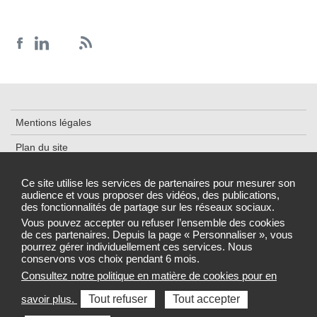
Mentions légales
Plan du site
Accessibilité : partiellement conforme
Ce site utilise les services de partenaires pour mesurer son
audience et vous proposer des vidéos, des publications,
Données personnelles et cookies
des fonctionnalités de partage sur les réseaux sociaux.
Gestion des cookies
Vous pouvez accepter ou refuser l’ensemble des cookies
de ces partenaires. Depuis la page « Personnaliser », vous
pourrez gérer individuellement ces services. Nous
conservons vos choix pendant 6 mois.
Consultez notre politique en matière de cookies pour en
Sélectionnez une région pour accéder au site de votre Agence
savoir plus.
Tout refuser
Tout accepter
régionale de santé