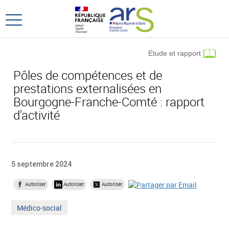
Aller
Aller
au
au
Ouvrir
menu
contenu
le
principal,
menu
Etude et rapport
principal
Pôles de compétences et de
prestations externalisées en
Bourgogne-Franche-Comté : rapport
d'activité
5 septembre 2024
Autoriser
Autoriser
Autoriser
Mot
Médico-social
clé
: