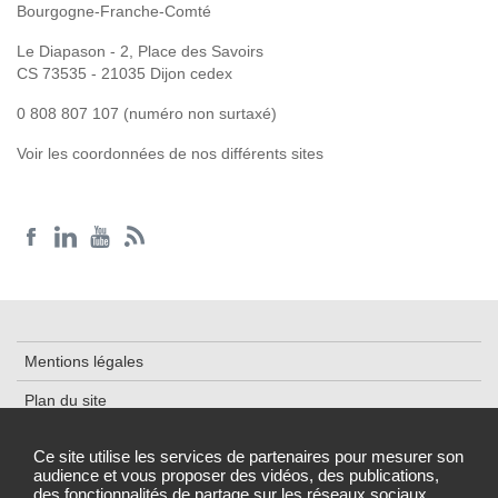
Bourgogne-Franche-Comté
Le Diapason - 2, Place des Savoirs
CS 73535 - 21035 Dijon cedex
0 808 807 107 (numéro non surtaxé)
Voir les coordonnées de nos différents sites
Mentions légales
Plan du site
Accessibilité : partiellement conforme
Ce site utilise les services de partenaires pour mesurer son
audience et vous proposer des vidéos, des publications,
Données personnelles et cookies
des fonctionnalités de partage sur les réseaux sociaux.