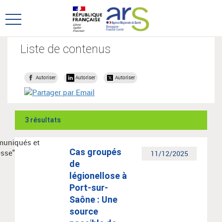
Aller
Aller
au
au
Ouvrir
menu
contenu
le
principal,
menu
Liste de contenus
principal
Autoriser
Autoriser
Autoriser
3 résultats
Cas groupés
11/12/2025
de
légionellose à
Port-sur-
Saône : Une
source