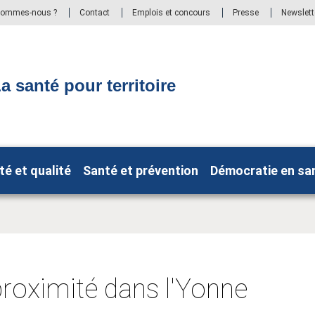
sommes-nous ?
Contact
Emplois et concours
Presse
Newslett
a santé pour territoire
té et qualité
Santé et prévention
Démocratie en sa
proximité dans l'Yonne