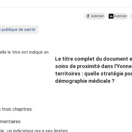
Autoriser
Autoriser
e publique de santé
Le titre complet du document es
soins de proximité dans l'Yonne 
territoires : quelle stratégie po
démographie médicale ?
rois chapitres :
mentaires
e : un indicateur qui a ses limites