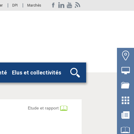
er
DPI
Marchés
nté
Elus et collectivités
Rechercher
Etude et rapport