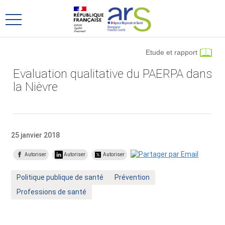
Aller
Aller
au
au
Ouvrir
menu
contenu
le
principal,
menu
Etude et rapport
principal
Evaluation qualitative du PAERPA dans
la Nièvre
25 janvier 2018
Autoriser
Autoriser
Autoriser
Mot
Mot
Politique publique de santé
Prévention
clé
clé
Mot
Professions de santé
:
:
clé
: