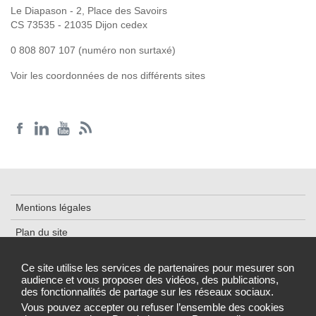
Le Diapason - 2, Place des Savoirs
CS 73535 - 21035 Dijon cedex
0 808 807 107 (numéro non surtaxé)
Voir les coordonnées de nos différents sites
Mentions légales
Plan du site
Accessibilité : partiellement conforme
Ce site utilise les services de partenaires pour mesurer son
audience et vous proposer des vidéos, des publications,
Données personnelles et cookies
des fonctionnalités de partage sur les réseaux sociaux.
Gestion des cookies
Vous pouvez accepter ou refuser l’ensemble des cookies