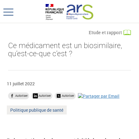
Aller
Aller
au
au
Ouvrir
menu
contenu
le
principal,
menu
Etude et rapport
principal
Ce médicament est un biosimilaire,
qu’est-ce-que c’est ?
11 juillet 2022
Autoriser
Autoriser
Autoriser
Mot
Politique publique de santé
clé
: