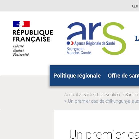
Aller
Aller
Qui
au
au
menu
contenu
principal,
L
Politique régionale
Offre de san
Accueil
Santé et prévention
Santé 
Page
Page
Un premier cas de chikungunya aut
Page
actuelle:
actuelle
actuelle:
Un premier c