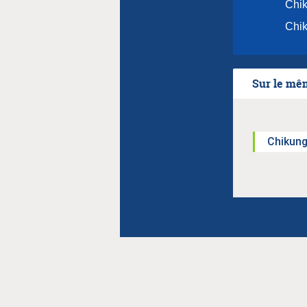
Chik
Chik
Sur le mê
Chikun