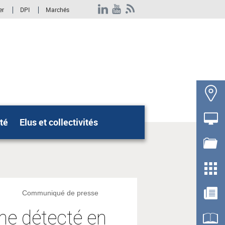
er
DPI
Marchés
té
Elus et collectivités
Rechercher
Communiqué de presse
ne détecté en