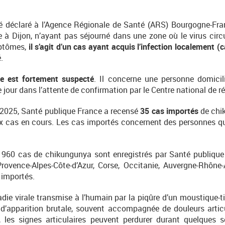
 déclaré à l’Agence Régionale de Santé (ARS) Bourgogne-Fr
e à Dijon, n’ayant pas séjourné dans une zone où le virus cir
mptômes,
il s’agit d’un cas ayant acquis l’infection localement (
.
e est fortement suspecté
. Il concerne une personne domicil
ce jour dans l’attente de confirmation par le Centre national de 
2025, Santé publique France a recensé
35 cas importés
de chik
ux cas en cours. Les cas importés concernent des personnes q
de 960 cas de chikungunya sont enregistrés par Santé publiqu
ovence-Alpes-Côte-d’Azur, Corse, Occitanie, Auvergne-Rhône-
 importés.
ie virale transmise à l’humain par la piqûre d’un moustique-tig
d’apparition brutale, souvent accompagnée de douleurs articu
 les signes articulaires peuvent perdurer durant quelques 