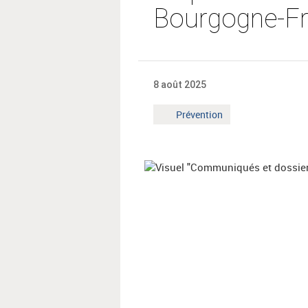
Bourgogne-F
8 août 2025
Mot
Prévention
clé
: