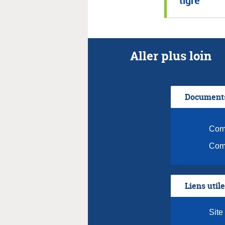
Aller plus loin
Documents
Comm
Comm
Liens util
Site