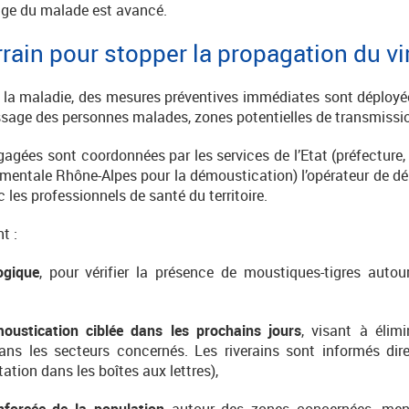
’âge du malade est avancé.
rrain pour stopper la propagation du vi
e la maladie, des mesures préventives immédiates sont déployée
assage des personnes malades, zones potentielles de transmissi
gagées sont coordonnées par les services de l’Etat (préfecture
ementale Rhône-Alpes pour la démoustication) l’opérateur de dé
ec les professionnels de santé du territoire.
t :
ogique
, pour vérifier la présence de moustiques-tigres auto
oustication ciblée dans les prochains jours
, visant à élimi
ans les secteurs concernés. Les riverains sont informés di
tion dans les boîtes aux lettres),
enforcée de la population
autour des zones concernées, men