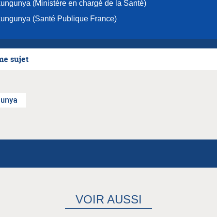
ungunya (Ministère en chargé de la Santé)
ungunya (Santé Publique France)
me sujet
gunya
VOIR AUSSI