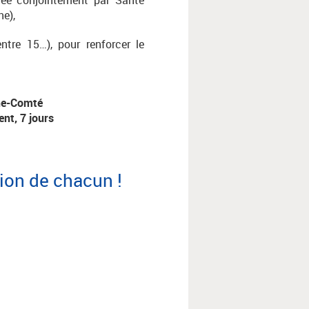
ne),
entre 15…), pour renforcer le
che-Comté
ent, 7 jours
ation de chacun !