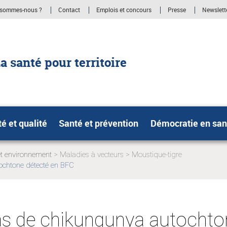
 sommes-nous ?
Contact
Emplois et concours
Presse
Newslett
a santé pour territoire
té et qualité
Santé et prévention
Démocratie en san
et environnement
Maladies à vecteurs
Moustique-tigre
ochtone détecté en BFC
:
as de chikungunya autochto